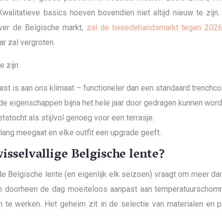
alitatieve basics hoeven bovendien niet altijd nieuw te zij
ver de Belgische markt,
zal de tweedehandsmarkt tegen 2026 
r zal vergroten.
 zijn:
st is aan ons klimaat – functioneler dan een standaard trenchco
nde eigenschappen bijna het hele jaar door gedragen kunnen word
tstocht als stijlvol genoeg voor een terrasje.
nlang meegaat en elke outfit een upgrade geeft.
wisselvallige Belgische lente?
Belgische lente (en eigenlijk elk seizoen) vraagt om meer dan een
ch doorheen de dag moeiteloos aanpast aan temperatuurschomme
te werken. Het geheim zit in de selectie van materialen en 