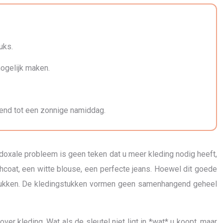
uks.
ogelijk maken.
tend tot een zonnige namiddag.
radoxale probleem is geen teken dat u meer kleding nodig heeft,
nchcoat, een witte blouse, een perfecte jeans. Hoewel dit goede
mislukken. De kledingstukken vormen geen samenhangend geheel
ver kleding. Wat als de sleutel niet ligt in *wat* u koopt, maar