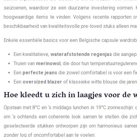
seizoenen, waardoor ze een duurzame investering vormen. Kw
hoogwaardige items te vinden. Volgens recente rapporten o
beschikbaarheid van kwaliteitsvolle pre-loved stuks alleen maa
Enkele essentiële basics voor een Belgische capsule wardrobe
Een kwalitatieve,
waterafstotende regenjas
die aangepa
Truien van
merinowol
, die door hun temperatuurregulere
Een
perfecte jeans
die zowel comfortabel is voor een fie
Een
oversized blazer
of klassieke witte blouse die jare
Hoe kleedt u zich in laagjes voor de 
Opstaan met 8°C en ‘s middags lunchen in 19°C zonneschijn: de 
om ‘s ochtends een coherente look samen te stellen die zi
geselecteerde stukken ontworpen zijn om harmonieus samen 
zonder log of oncomfortabel aan te voelen.