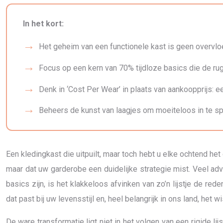
In het kort:
Het geheim van een functionele kast is geen overvl
Focus op een kern van 70% tijdloze basics die de r
Denk in ‘Cost Per Wear’ in plaats van aankoopprijs: ee
Beheers de kunst van laagjes om moeiteloos in te sp
Een kledingkast die uitpuilt, maar toch hebt u elke ochtend he
maar dat uw garderobe een duidelijke strategie mist. Veel advi
basics zijn, is het klakkeloos afvinken van zo’n lijstje de
dat past bij uw levensstijl en, heel belangrijk in ons land, het w
De ware transformatie ligt niet in het volgen van een rigide li