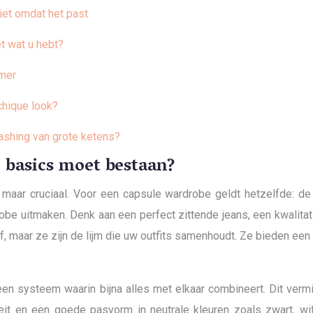
iet omdat het past
t wat u hebt?
amer
chique look?
ashing van grote ketens?
 basics moet bestaan?
r maar cruciaal. Voor een capsule wardrobe geldt hetzelfde: 
be uitmaken. Denk aan een perfect zittende jeans, een kwalitatie
f, maar ze zijn de lijm die uw outfits samenhoudt. Ze bieden e
 een systeem waarin bijna alles met elkaar combineert. Dit verm
teit en een goede pasvorm in neutrale kleuren zoals zwart, wit