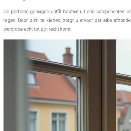
De perfecte gelaagde outfit bestaat uit drie componenten: e
regen. Door slim te kiezen, zorgt u ervoor dat elke afzonde
wardrobe echt tot zijn recht komt.