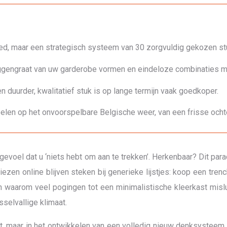
oed, maar een strategisch systeem van 30 zorgvuldig gekozen st
uggengraat van uw garderobe vormen en eindeloze combinaties m
n duurder, kwalitatief stuk is op lange termijn vaak goedkoper.
elen op het onvoorspelbare Belgische weer, van een frisse och
t gevoel dat u ‘niets hebt om aan te trekken’. Herkenbaar? Dit pa
ezen online blijven steken bij generieke lijstjes: koop een tre
 reden waarom veel pogingen tot een minimalistische kleerkast 
isselvallige klimaat.
jst, maar in het ontwikkelen van een volledig nieuw denksysteem o