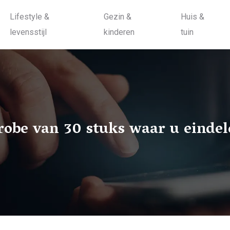
Lifestyle &
Gezin &
Huis &
levensstijl
kinderen
tuin
robe van 30 stuks waar u einde