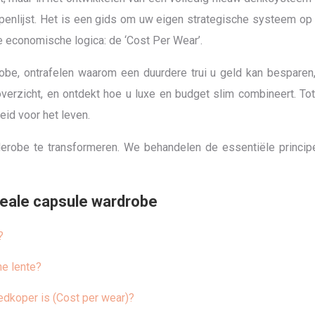
ppenlijst. Het is een gids om uw eigen strategische systeem o
e economische logica: de ‘Cost Per Wear’.
be, ontrafelen waarom een duurdere trui u geld kan besparen,
 overzicht, en ontdekt hoe u luxe en budget slim combineert. 
id voor het leven.
rderobe te transformeren. We behandelen de essentiële princ
deale capsule wardrobe
?
he lente?
oedkoper is (Cost per wear)?