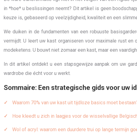
in *hoe* u beslissingen neemt? Dit artikel is geen boodscha
keuze is, gebaseerd op veelzijdigheid, kwaliteit en een slimm
We duiken in de fundamenten van een robuuste basisgardero
vermijdt. U leert uw kast organiseren voor maximale rust en
modeketens. U bouwt niet zomaar een kast, maar een vaardighe
In dit artikel ontdekt u een stapsgewijze aanpak om uw ga
wardrobe die écht voor u werkt.
Sommaire: Een strategische gids voor uw i
Waarom 70% van uw kast uit tijdloze basics moet bestaan
Hoe kleedt u zich in laagjes voor de wisselvallige Belgisc
Wol of acryl: waarom een duurdere trui op lange termijn g