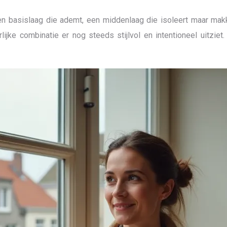
en basislaag die ademt, een middenlaag die isoleert maar makk
rlijke combinatie er nog steeds stijlvol en intentioneel uitzi