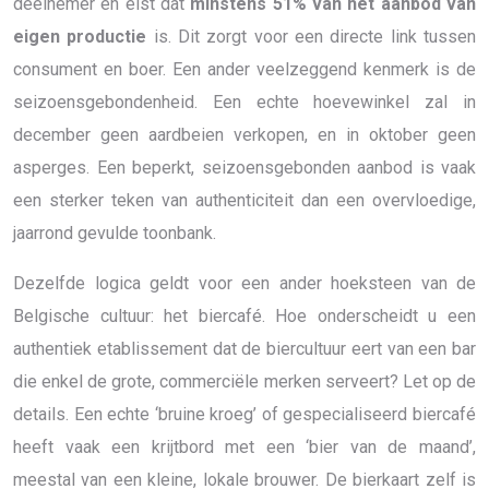
deelnemer en eist dat
minstens 51% van het aanbod van
eigen productie
is. Dit zorgt voor een directe link tussen
consument en boer. Een ander veelzeggend kenmerk is de
seizoensgebondenheid. Een echte hoevewinkel zal in
december geen aardbeien verkopen, en in oktober geen
asperges. Een beperkt, seizoensgebonden aanbod is vaak
een sterker teken van authenticiteit dan een overvloedige,
jaarrond gevulde toonbank.
Dezelfde logica geldt voor een ander hoeksteen van de
Belgische cultuur: het biercafé. Hoe onderscheidt u een
authentiek etablissement dat de biercultuur eert van een bar
die enkel de grote, commerciële merken serveert? Let op de
details. Een echte ‘bruine kroeg’ of gespecialiseerd biercafé
heeft vaak een krijtbord met een ‘bier van de maand’,
meestal van een kleine, lokale brouwer. De bierkaart zelf is