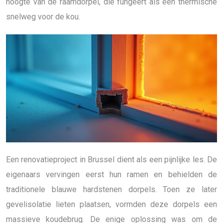
hoogte van de raamdorpel, die fungeert als een thermische
snelweg voor de kou.
Een renovatieproject in Brussel dient als een pijnlijke les. De
eigenaars vervingen eerst hun ramen en behielden de
traditionele blauwe hardstenen dorpels. Toen ze later
gevelisolatie lieten plaatsen, vormden deze dorpels een
massieve koudebrug. De enige oplossing was om de