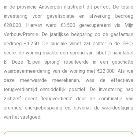
in de provincie Antwerpen illustreert dit perfect. De totale
investering voor gevelisolatie en afwerking bedroeg
€28.000. Hiervan werd €3.500 gerecupereerd via Mijn
VerbouwPremie. De jaarlijkse besparing op de gasfactuur
bedroeg €1.250. De cruciale winst zat echter in de EPC-
score: de woning maakte een sprong van label D naar label
B. Deze ‘E-peil sprong’ resulteerde in een geschatte
waardevermeerdering van de woning met €22.000. Als we
deze meerwaarde meerekenen, was de effectieve
terugverdientijd onmiddellijk positief. De investering had
zichzelf direct ‘terugverdiend’ door de combinatie van
premies, energiebesparing en, bovenal, de waardestijging
van het vastgoed.