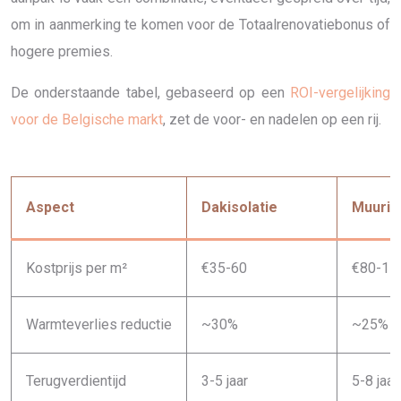
om in aanmerking te komen voor de Totaalrenovatiebonus of
hogere premies.
De onderstaande tabel, gebaseerd op een
ROI-vergelijking
voor de Belgische markt
, zet de voor- en nadelen op een rij.
Aspect
Dakisolatie
Muuris
Kostprijs per m²
€35-60
€80-15
Warmteverlies reductie
~30%
~25%
Terugverdientijd
3-5 jaar
5-8 jaar