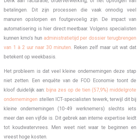
Denk aan facturatie, orderverwerking, of het opvolgen van
betalingen. Dit zijn processen die vaak onnodig veel
manuren opslorpen en foutgevoelig zijn. De impact van
automatisering is hier direct meetbaar. Volgens specialisten
kunnen kmo’s hun
administratietijd per dossier terugbrengen
van 1 à 2 uur naar 30 minuten
. Reken zelf maar uit wat dat
betekent op weekbasis.
Het probleem is dat veel kleine ondernemingen deze stap
niet zetten. Een enquête van de FOD Economie toont de
kloof duidelijk aan:
bijna zes op de tien (57,9%) middelgrote
ondernemingen
stellen ICT-specialisten tewerk, terwijl dit bij
kleine ondernemingen (10-49 werknemers) slechts iets
meer dan een vijfde is. Dit gebrek aan interne expertise leidt
tot koudwatervrees. Men weet niet waar te beginnen en
vreest hoge kosten.