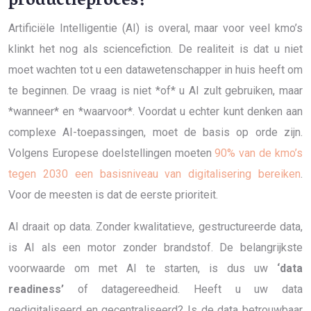
productieproces?
Artificiële Intelligentie (AI) is overal, maar voor veel kmo’s
klinkt het nog als sciencefiction. De realiteit is dat u niet
moet wachten tot u een datawetenschapper in huis heeft om
te beginnen. De vraag is niet *of* u AI zult gebruiken, maar
*wanneer* en *waarvoor*. Voordat u echter kunt denken aan
complexe AI-toepassingen, moet de basis op orde zijn.
Volgens Europese doelstellingen moeten
90% van de kmo’s
tegen 2030 een basisniveau van digitalisering bereiken
.
Voor de meesten is dat de eerste prioriteit.
AI draait op data. Zonder kwalitatieve, gestructureerde data,
is AI als een motor zonder brandstof. De belangrijkste
voorwaarde om met AI te starten, is dus uw
‘data
readiness’
of datagereedheid. Heeft u uw data
gedigitaliseerd en gecentraliseerd? Is de data betrouwbaar