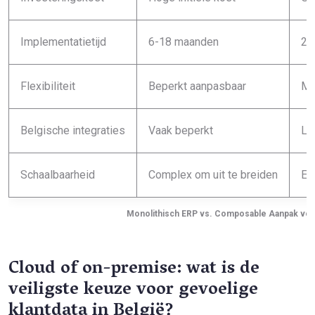
Implementatietijd
6-18 maanden
2-
Flexibiliteit
Beperkt aanpasbaar
Mi
Belgische integraties
Vaak beperkt
Lo
Schaalbaarheid
Complex om uit te breiden
Ee
Monolithisch ERP vs. Composable Aanpak vo
Cloud of on-premise: wat is de
veiligste keuze voor gevoelige
klantdata in België?